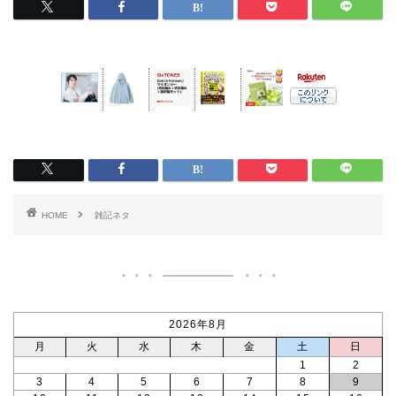
HOME
雑記ネタ
2026年8月
月
火
水
木
金
土
日
1
2
3
4
5
6
7
8
9