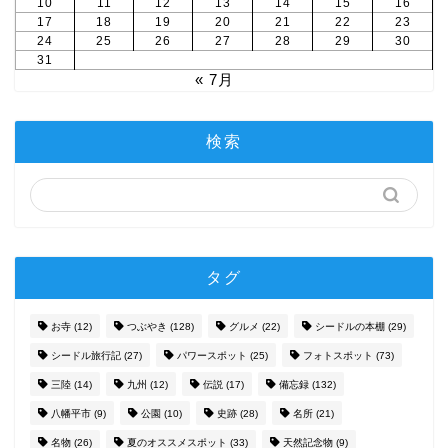
10
11
12
13
14
15
16
17
18
19
20
21
22
23
24
25
26
27
28
29
30
31
« 7月
検索
タグ
お寺
(12)
つぶやき
(128)
グルメ
(22)
シードルの本棚
(29)
シードル旅行記
(27)
パワースポット
(25)
フォトスポット
(73)
三陸
(14)
九州
(12)
伝説
(17)
備忘録
(132)
八幡平市
(9)
公園
(10)
史跡
(28)
名所
(21)
名物
(26)
夏のオススメスポット
(33)
天然記念物
(9)