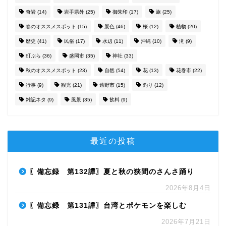
奇岩
(14)
岩手県外
(25)
御朱印
(17)
旅
(25)
春のオススメスポット
(15)
景色
(46)
桜
(12)
植物
(20)
歴史
(41)
民俗
(17)
水辺
(11)
沖縄
(10)
滝
(9)
町ぶら
(36)
盛岡市
(35)
神社
(33)
秋のオススメスポット
(23)
自然
(54)
花
(13)
花巻市
(22)
行事
(9)
観光
(21)
遠野市
(15)
釣り
(12)
雑記ネタ
(9)
風景
(35)
飲料
(9)
最近の投稿
〖備忘録 第132譚〗夏と秋の狭間のさんさ踊り
2026年8月4日
〖備忘録 第131譚〗台湾とポケモンを楽しむ
2026年7月21日