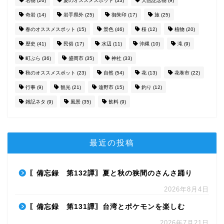
名物
(26)
夏のオススメスポット
(33)
天然記念物
(9)
奇岩
(14)
岩手県外
(25)
御朱印
(17)
旅
(25)
春のオススメスポット
(15)
景色
(46)
桜
(12)
植物
(20)
歴史
(41)
民俗
(17)
水辺
(11)
沖縄
(10)
滝
(9)
町ぶら
(36)
盛岡市
(35)
神社
(33)
秋のオススメスポット
(23)
自然
(54)
花
(13)
花巻市
(22)
行事
(9)
観光
(21)
遠野市
(15)
釣り
(12)
雑記ネタ
(9)
風景
(35)
飲料
(9)
最近の投稿
〖備忘録 第132譚〗夏と秋の狭間のさんさ踊り
2026年8月4日
〖備忘録 第131譚〗台湾とポケモンを楽しむ
2026年7月21日