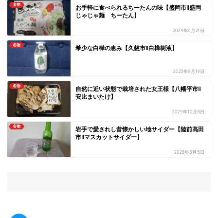
名物
お手軽に食べられるちーたんの味【盛岡市‖盛岡
じゃじゃ麺 ちーたん】
2024年6月21日
名物
希少な白樺の恵み【久慈市‖白樺樹液】
2023年8月19日
名物
自然に近い状態で栽培された女王様【八幡平市‖
安比まいたけ】
2025年10月8日
名物
岩手で愛されし昔懐かしい地サイダー【陸前高田
市‖マスカットサイダー】
2023年5月5日