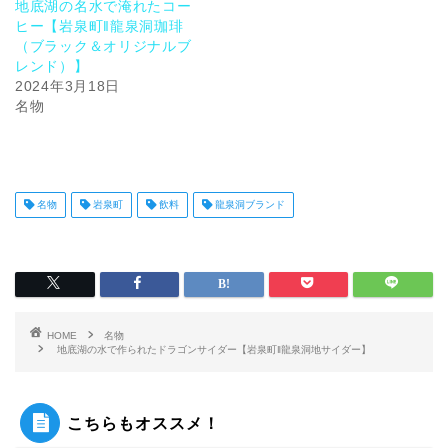
地底湖の名水で淹れたコー
ヒー【岩泉町‖龍泉洞珈琲
（ブラック＆オリジナルブ
レンド）】
2024年3月18日
名物
名物
岩泉町
飲料
龍泉洞ブランド
HOME
名物
地底湖の水で作られたドラゴンサイダー【岩泉町‖龍泉洞地サイダー】
こちらもオススメ！