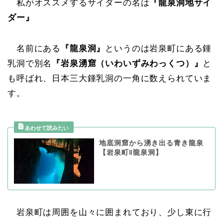
私がオススメするサイダーの名は
『龍泉洞地サイ
ダー』
名前にある
『龍泉洞』
というのは岩泉町にある鍾
乳洞で別名
『岩泉湧窟（いわいずみわっくつ）』
と
も呼ばれ、日本三大鍾乳洞の一角に数えられていま
す。
地底洞窟から湧き出る青き龍泉
【岩泉町‖龍泉洞】
岩泉町は周囲を山々に囲まれており、少し東に行