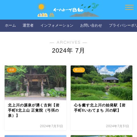
ホーム
運営者
インフォメーション
お問い合わせ
プライバシーポ
― ARCHIVES ―
2024年 7月
史跡
町ぶら
北上川の源泉が湧く古刹【岩
心を癒す北上川の始発駅【岩
手町‖北上山 正覚院（弓弭の
手町‖いわてまち 川の駅】
泉）】
2024年7月31日
2024年7月31日