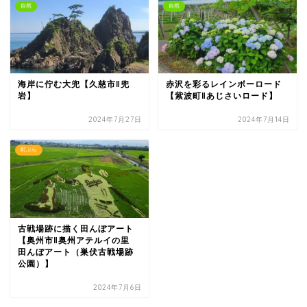
自然
自然
海岸に佇む大兜【久慈市‖兜
赤沢を彩るレインボーロード
岩】
【紫波町‖あじさいロード】
2024年7月27日
2024年7月14日
町ぶら
古戦場跡に描く田んぼアート
【奥州市‖奥州アテルイの里
田んぼアート（巣伏古戦場跡
公園）】
2024年7月6日