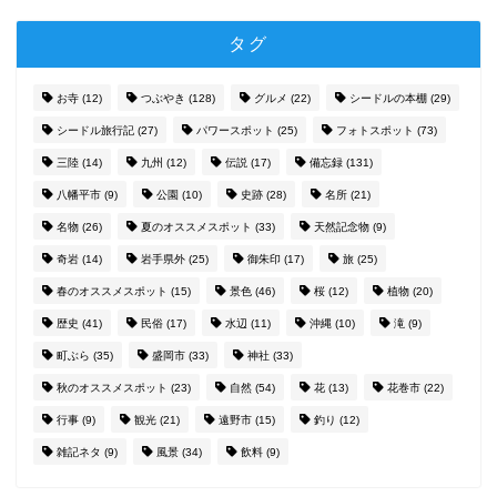
タグ
お寺
(12)
つぶやき
(128)
グルメ
(22)
シードルの本棚
(29)
シードル旅行記
(27)
パワースポット
(25)
フォトスポット
(73)
三陸
(14)
九州
(12)
伝説
(17)
備忘録
(131)
八幡平市
(9)
公園
(10)
史跡
(28)
名所
(21)
名物
(26)
夏のオススメスポット
(33)
天然記念物
(9)
奇岩
(14)
岩手県外
(25)
御朱印
(17)
旅
(25)
春のオススメスポット
(15)
景色
(46)
桜
(12)
植物
(20)
歴史
(41)
民俗
(17)
水辺
(11)
沖縄
(10)
滝
(9)
町ぶら
(35)
盛岡市
(33)
神社
(33)
秋のオススメスポット
(23)
自然
(54)
花
(13)
花巻市
(22)
行事
(9)
観光
(21)
遠野市
(15)
釣り
(12)
雑記ネタ
(9)
風景
(34)
飲料
(9)