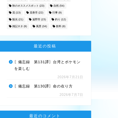
秋のオススメスポット
(23)
自然
(54)
花
(13)
花巻市
(22)
行事
(9)
観光
(21)
遠野市
(15)
釣り
(12)
雑記ネタ
(9)
風景
(34)
飲料
(9)
最近の投稿
〖備忘録 第131譚〗台湾とポケモン
を楽しむ
2026年7月21日
〖備忘録 第130譚〗命の在り方
2026年7月7日
最近のコメント