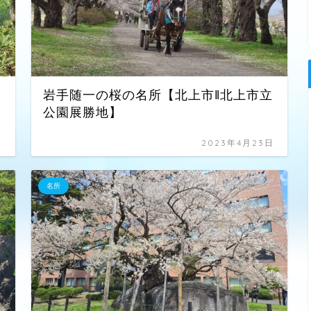
岩手随一の桜の名所【北上市‖北上市立
公園展勝地】
日
2023年4月23日
名所