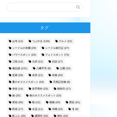
タグ
お寺
(12)
つぶやき
(128)
グルメ
(22)
シードルの本棚
(29)
シードル旅行記
(27)
パワースポット
(25)
フォトスポット
(73)
三陸
(14)
九州
(12)
伝説
(17)
備忘録
(131)
八幡平市
(9)
公園
(10)
史跡
(28)
名所
(21)
名物
(26)
夏のオススメスポット
(33)
天然記念物
(9)
奇岩
(14)
岩手県外
(25)
御朱印
(17)
旅
(25)
春のオススメスポット
(15)
景色
(46)
桜
(12)
植物
(20)
歴史
(41)
民俗
(17)
水辺
(11)
沖縄
(10)
滝
(9)
町ぶら
(35)
盛岡市
(33)
神社
(33)