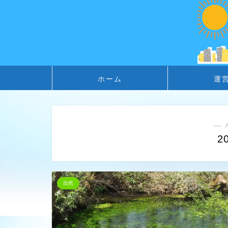
ホーム
運
― 
2
自然