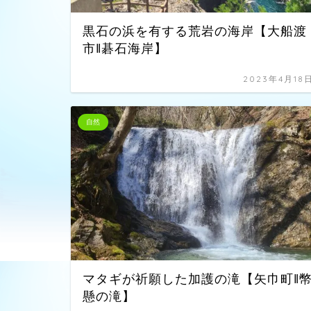
黒石の浜を有する荒岩の海岸【大船渡
市‖碁石海岸】
2023年4月18
自然
マタギが祈願した加護の滝【矢巾町‖
懸の滝】