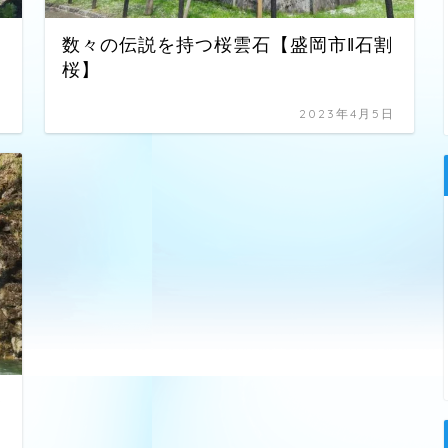
数々の伝説を持つ桜雲石【盛岡市‖石割
桜】
日
2023年4月5日
幣