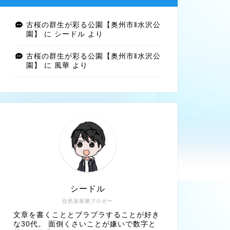
古桜の群生が彩る公園【奥州市‖水沢公
園】
に
シードル
より
古桜の群生が彩る公園【奥州市‖水沢公
園】
に
風華
より
シードル
自然派探勝ブロガー
文章を書くこととブラブラすることが好き
な30代。 面倒くさいことが嫌いで数字と