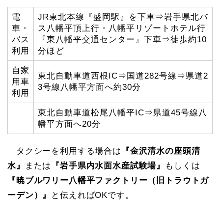
電
JR東北本線『盛岡駅』を下車⇒岩手県北バ
車・
ス八幡平頂上行・八幡平リゾートホテル行
バス
『東八幡平交通センター』下車⇒徒歩約10
利用
分ほど
自家
東北自動車道西根IC⇒国道282号線⇒県道2
用車
3号線八幡平方面へ約30分
利用
東北自動車道松尾八幡平IC⇒県道45号線八
幡平方面へ20分
タクシーを利用する場合は
『金沢清水の座頭清
水』
または
『岩手県内水面水産試験場』
もしくは
『暁ブルワリー八幡平ファクトリー（旧トラウトガ
ーデン）』
と伝えればOKです。