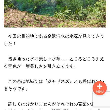
名所
史跡
今回の目的地である金沢清水の水源が見えてきま
した！
町ぶら
自然
透き通った水に美しい水草……ところどころ見え
る青色が一層美しさを引き立てます。
この泉は地域では
『ジャドスズ』
とも呼ばれてい
るそうです。
MENU
詳しくは分かりませんがそれぞれの言葉の意味か