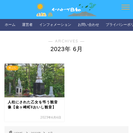
ホーム
運営者
インフォメーション
お問い合わせ
プライバシーポ
― ARCHIVES ―
2023年 6月
町ぶら
人柱にされた乙女を弔う観音
像【金ヶ崎町‖おいし観音】
2023年6月6日