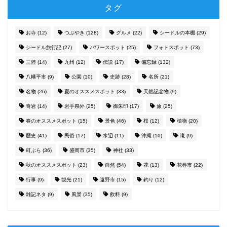
タグ
お寺
(12)
つぶやき
(128)
グルメ
(22)
シードルの本棚
(29)
シードル旅行記
(27)
パワースポット
(25)
フォトスポット
(73)
三陸
(14)
九州
(12)
伝説
(17)
備忘録
(132)
八幡平市
(9)
公園
(10)
史跡
(28)
名所
(21)
名物
(26)
夏のオススメスポット
(33)
天然記念物
(9)
奇岩
(14)
岩手県外
(25)
御朱印
(17)
旅
(25)
春のオススメスポット
(15)
景色
(46)
桜
(12)
植物
(20)
歴史
(41)
民俗
(17)
水辺
(11)
沖縄
(10)
滝
(9)
町ぶら
(36)
盛岡市
(35)
神社
(33)
秋のオススメスポット
(23)
自然
(54)
花
(13)
花巻市
(22)
行事
(9)
観光
(21)
遠野市
(15)
釣り
(12)
雑記ネタ
(9)
風景
(35)
飲料
(9)