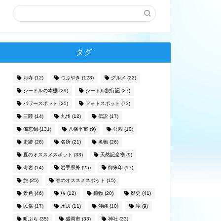
タグ
お寺
(12)
つぶやき
(128)
グルメ
(22)
シードルの本棚
(29)
シードル旅行記
(27)
パワースポット
(25)
フォトスポット
(73)
三陸
(14)
九州
(12)
伝説
(17)
備忘録
(131)
八幡平市
(9)
公園
(10)
史跡
(28)
名所
(21)
名物
(26)
夏のオススメスポット
(33)
天然記念物
(9)
奇岩
(14)
岩手県外
(25)
御朱印
(17)
旅
(25)
春のオススメスポット
(15)
景色
(46)
桜
(12)
植物
(20)
歴史
(41)
民俗
(17)
水辺
(11)
沖縄
(10)
滝
(9)
町ぶら
(35)
盛岡市
(33)
神社
(33)