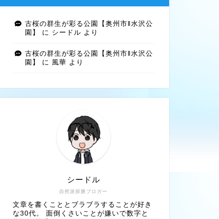
古桜の群生が彩る公園【奥州市‖水沢公
園】
に
シードル
より
古桜の群生が彩る公園【奥州市‖水沢公
園】
に
風華
より
シードル
自然派探勝ブロガー
文章を書くこととブラブラすることが好き
な30代。 面倒くさいことが嫌いで数字と