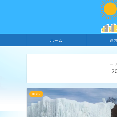
ホーム
運
― 
2
町ぶら