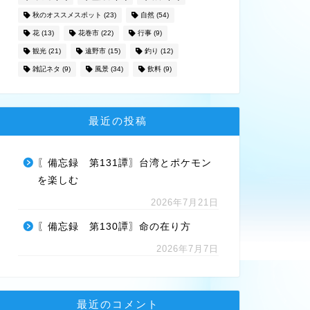
秋のオススメスポット
(23)
自然
(54)
花
(13)
花巻市
(22)
行事
(9)
観光
(21)
遠野市
(15)
釣り
(12)
雑記ネタ
(9)
風景
(34)
飲料
(9)
最近の投稿
〖備忘録 第131譚〗台湾とポケモン
を楽しむ
2026年7月21日
〖備忘録 第130譚〗命の在り方
2026年7月7日
最近のコメント