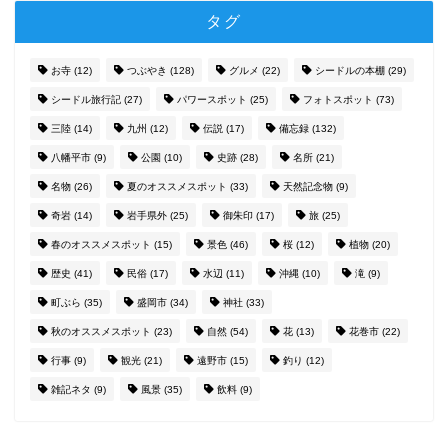
タグ
お寺
(12)
つぶやき
(128)
グルメ
(22)
シードルの本棚
(29)
シードル旅行記
(27)
パワースポット
(25)
フォトスポット
(73)
三陸
(14)
九州
(12)
伝説
(17)
備忘録
(132)
八幡平市
(9)
公園
(10)
史跡
(28)
名所
(21)
名物
(26)
夏のオススメスポット
(33)
天然記念物
(9)
奇岩
(14)
岩手県外
(25)
御朱印
(17)
旅
(25)
春のオススメスポット
(15)
景色
(46)
桜
(12)
植物
(20)
歴史
(41)
民俗
(17)
水辺
(11)
沖縄
(10)
滝
(9)
町ぶら
(35)
盛岡市
(34)
神社
(33)
秋のオススメスポット
(23)
自然
(54)
花
(13)
花巻市
(22)
行事
(9)
観光
(21)
遠野市
(15)
釣り
(12)
雑記ネタ
(9)
風景
(35)
飲料
(9)