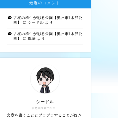
最近のコメント
古桜の群生が彩る公園【奥州市‖水沢公
園】
に
シードル
より
古桜の群生が彩る公園【奥州市‖水沢公
園】
に
風華
より
シードル
自然派探勝ブロガー
文章を書くこととブラブラすることが好き