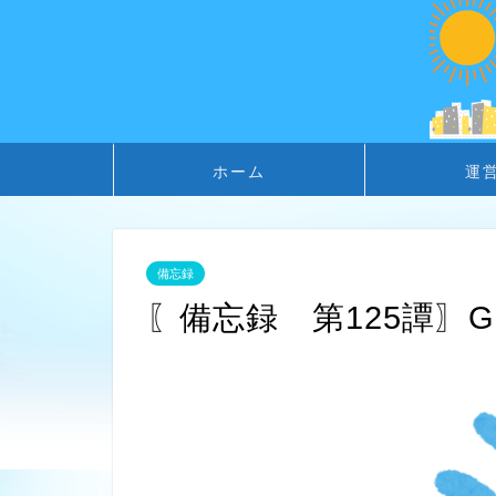
ホーム
運
備忘録
〖備忘録 第125譚〗