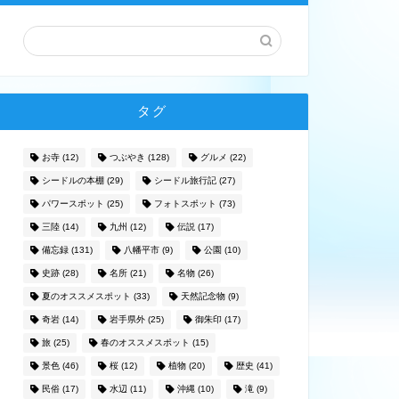
タグ
お寺
(12)
つぶやき
(128)
グルメ
(22)
シードルの本棚
(29)
シードル旅行記
(27)
パワースポット
(25)
フォトスポット
(73)
三陸
(14)
九州
(12)
伝説
(17)
備忘録
(131)
八幡平市
(9)
公園
(10)
史跡
(28)
名所
(21)
名物
(26)
夏のオススメスポット
(33)
天然記念物
(9)
奇岩
(14)
岩手県外
(25)
御朱印
(17)
旅
(25)
春のオススメスポット
(15)
景色
(46)
桜
(12)
植物
(20)
歴史
(41)
民俗
(17)
水辺
(11)
沖縄
(10)
滝
(9)