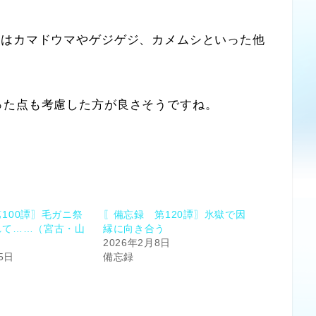
はカマドウマやゲジゲジ、カメムシといった他
た点も考慮した方が良さそうですね。
100譚〗毛ガニ祭
〖備忘録 第120譚〗氷獄で因
れて……（宮古・山
縁に向き合う
2026年2月8日
5日
備忘録