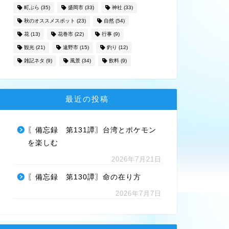
町ぶら
(35)
盛岡市
(33)
神社
(33)
秋のオススメスポット
(23)
自然
(54)
花
(13)
花巻市
(22)
行事
(9)
観光
(21)
遠野市
(15)
釣り
(12)
雑記ネタ
(9)
風景
(34)
飲料
(9)
最近の投稿
〖備忘録 第131譚〗台湾とポケモン
を楽しむ
2026年7月21日
〖備忘録 第130譚〗命の在り方
2026年7月7日