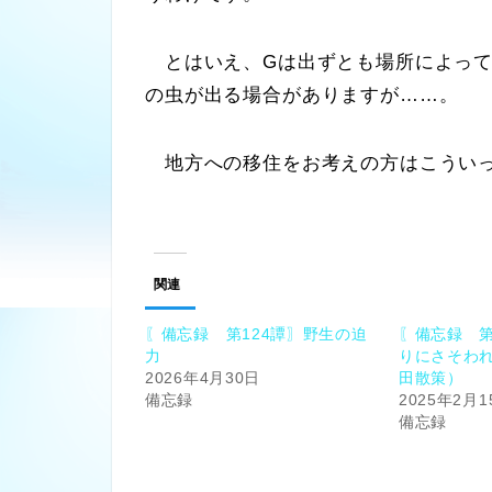
とはいえ、Gは出ずとも場所によって
の虫が出る場合がありますが……。
地方への移住をお考えの方はこういっ
関連
〖備忘録 第124譚〗野生の迫
〖備忘録 第
力
りにさそわ
2026年4月30日
田散策）
備忘録
2025年2月1
備忘録