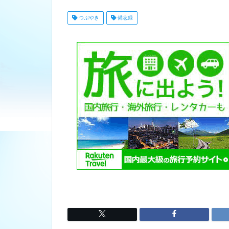
つぶやき
備忘録