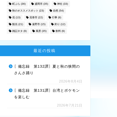
町ぶら
(36)
盛岡市
(35)
神社
(33)
秋のオススメスポット
(23)
自然
(54)
花
(13)
花巻市
(22)
行事
(9)
観光
(21)
遠野市
(15)
釣り
(12)
雑記ネタ
(9)
風景
(35)
飲料
(9)
最近の投稿
〖備忘録 第132譚〗夏と秋の狭間の
さんさ踊り
2026年8月4日
〖備忘録 第131譚〗台湾とポケモン
を楽しむ
2026年7月21日