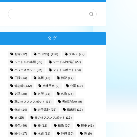
タグ
お寺
(12)
つぶやき
(128)
グルメ
(22)
シードルの本棚
(29)
シードル旅行記
(27)
パワースポット
(25)
フォトスポット
(73)
三陸
(14)
九州
(12)
伝説
(17)
備忘録
(132)
八幡平市
(9)
公園
(10)
史跡
(28)
名所
(21)
名物
(26)
夏のオススメスポット
(33)
天然記念物
(9)
奇岩
(14)
岩手県外
(25)
御朱印
(17)
旅
(25)
春のオススメスポット
(15)
景色
(46)
桜
(12)
植物
(20)
歴史
(41)
民俗
(17)
水辺
(11)
沖縄
(10)
滝
(9)