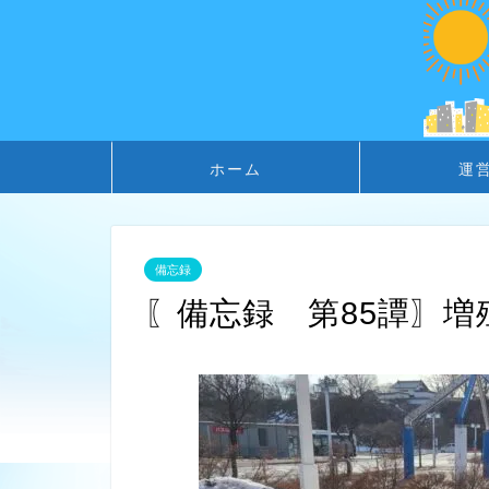
ホーム
運
備忘録
〖備忘録 第85譚〗