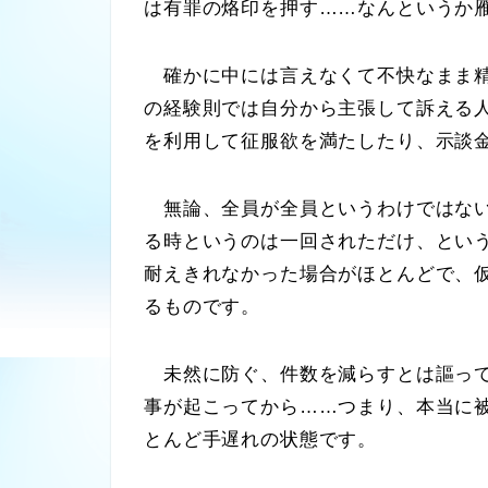
は有罪の烙印を押す……なんというか
確かに中には言えなくて不快なまま精
の経験則では自分から主張して訴える
を利用して征服欲を満たしたり、示談
無論、全員が全員というわけではない
る時というのは一回されただけ、とい
耐えきれなかった場合がほとんどで、
るものです。
未然に防ぐ、件数を減らすとは謳って
事が起こってから……つまり、本当に
とんど手遅れの状態です。