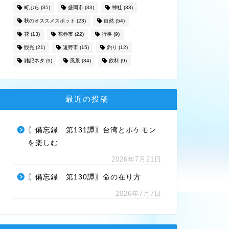
町ぶら
(35)
盛岡市
(33)
神社
(33)
秋のオススメスポット
(23)
自然
(54)
花
(13)
花巻市
(22)
行事
(9)
観光
(21)
遠野市
(15)
釣り
(12)
雑記ネタ
(9)
風景
(34)
飲料
(9)
最近の投稿
〖備忘録 第131譚〗台湾とポケモン
を楽しむ
2026年7月21日
〖備忘録 第130譚〗命の在り方
2026年7月7日