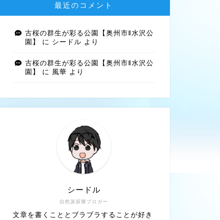
最近のコメント
古桜の群生が彩る公園【奥州市‖水沢公
園】
に
シードル
より
古桜の群生が彩る公園【奥州市‖水沢公
園】
に
風華
より
シードル
自然派探勝ブロガー
文章を書くこととブラブラすることが好き