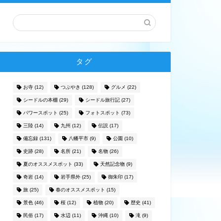
タグ
お寺
(12)
つぶやき
(128)
グルメ
(22)
シードルの本棚
(29)
シードル旅行記
(27)
パワースポット
(25)
フォトスポット
(73)
三陸
(14)
九州
(12)
伝説
(17)
備忘録
(131)
八幡平市
(9)
公園
(10)
史跡
(28)
名所
(21)
名物
(26)
夏のオススメスポット
(33)
天然記念物
(9)
奇岩
(14)
岩手県外
(25)
御朱印
(17)
旅
(25)
春のオススメスポット
(15)
景色
(46)
桜
(12)
植物
(20)
歴史
(41)
民俗
(17)
水辺
(11)
沖縄
(10)
滝
(9)