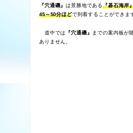
『穴通磯』
は景勝地である
『碁石海岸』
45～50分ほど
で到着することができま
道中では
『穴通磯』
までの案内板が
ありません。