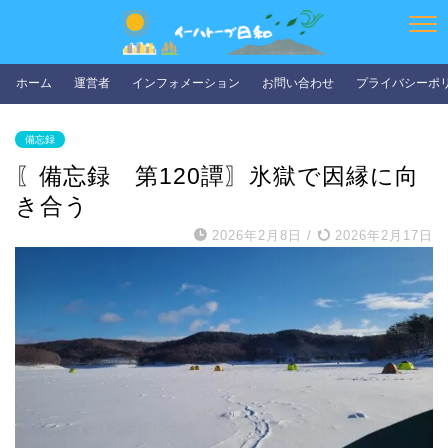
ホーム
運営者
インフォメーション
お問い合わせ
プライバシーポ
備忘録
〖備忘録 第120譚〗氷獄で因縁に向
き合う
2026年2月8日
/
2026年2月17日