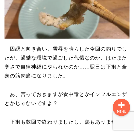
名所
史跡
因縁と向き合い、雪辱を晴らした今回の釣りでし
町ぶら
たが、過酷な環境で過ごした代償なのか、はたまた
寒さで自律神経にやられたのか……翌日は下痢と全
自然
身の筋肉痛になりました。
あ、言っておきますが食中毒とかインフルエンザ
とかじゃないですよ？
MENU
下痢も数回で終わりましたし、熱もありません。