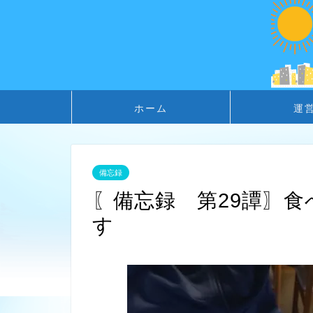
ホーム
運
備忘録
〖備忘録 第29譚〗
す