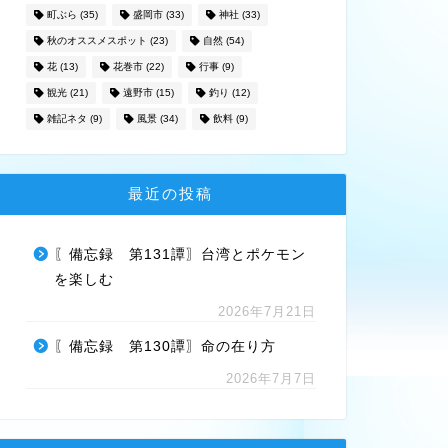
町ぶら
(35)
盛岡市
(33)
神社
(33)
秋のオススメスポット
(23)
自然
(54)
花
(13)
花巻市
(22)
行事
(9)
観光
(21)
遠野市
(15)
釣り
(12)
雑記ネタ
(9)
風景
(34)
飲料
(9)
最近の投稿
〖備忘録 第131譚〗台湾とポケモン
を楽しむ
2026年7月21日
〖備忘録 第130譚〗命の在り方
2026年7月7日