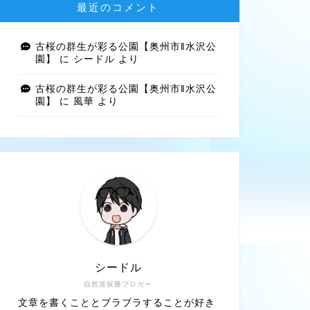
最近のコメント
古桜の群生が彩る公園【奥州市‖水沢公
園】
に
シードル
より
古桜の群生が彩る公園【奥州市‖水沢公
園】
に
風華
より
シードル
自然派探勝ブロガー
文章を書くこととブラブラすることが好き