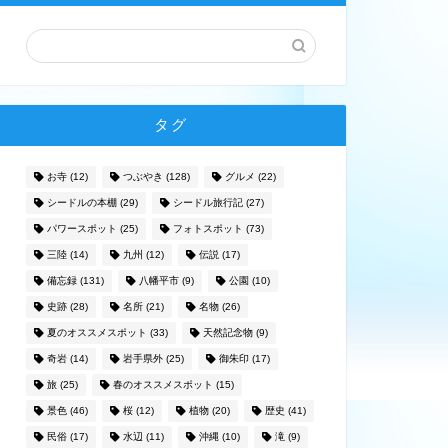
タグ
お寺
(12)
つぶやき
(128)
グルメ
(22)
シードルの本棚
(29)
シードル旅行記
(27)
パワースポット
(25)
フォトスポット
(73)
三陸
(14)
九州
(12)
伝説
(17)
備忘録
(131)
八幡平市
(9)
公園
(10)
史跡
(28)
名所
(21)
名物
(26)
夏のオススメスポット
(33)
天然記念物
(9)
奇岩
(14)
岩手県外
(25)
御朱印
(17)
旅
(25)
春のオススメスポット
(15)
景色
(46)
桜
(12)
植物
(20)
歴史
(41)
民俗
(17)
水辺
(11)
沖縄
(10)
滝
(9)