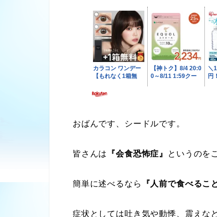
おばんです、シードルです。
皆さんは
『会食恐怖症』
というのを
簡単に述べるなら
『人前で食べるこ
症状としては吐き気や動悸、震えなど