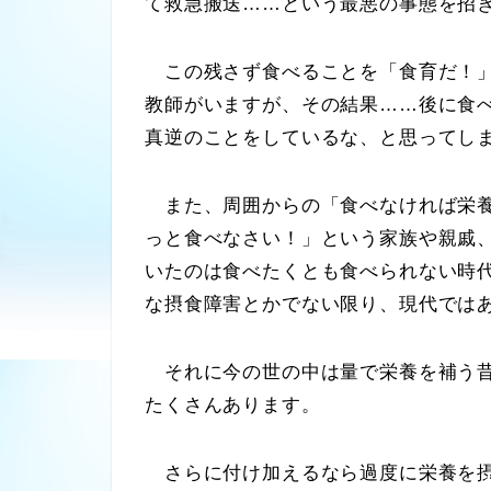
て救急搬送……という最悪の事態を招
この残さず食べることを「食育だ！」
教師がいますが、その結果……後に食
真逆のことをしているな、と思ってし
また、周囲からの「食べなければ栄養
っと食べなさい！」という家族や親戚
いたのは食べたくとも食べられない時
な摂食障害とかでない限り、現代では
それに今の世の中は量で栄養を補う昔
たくさんあります。
さらに付け加えるなら過度に栄養を摂