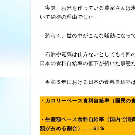
実際、お米を作っている農家さんは米
いて納得の理由でした。
恐らく、世の中がこんな騒動になって
石油や電気は仕方ないとしても今回の
日本の食料自給率の低下が招いた事態
令和５年における日本の食料自給率
・カロリーベース食料自給率（国民の食
・生産額ベース食料自給率（国内で消
額が占める割合）……61％