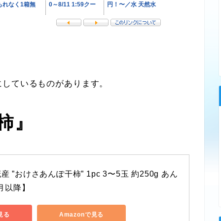
しているものがあります。
柿』
 ”おけさあんぽ干柿” 1pc 3〜5玉 約250g あん
1月以降】
見る
Amazonで見る