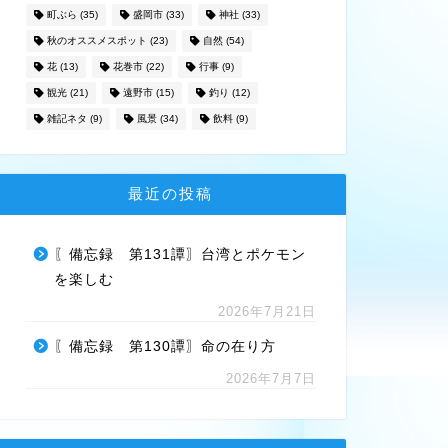
町ぶら
(35)
盛岡市
(33)
神社
(33)
秋のオススメスポット
(23)
自然
(54)
花
(13)
花巻市
(22)
行事
(9)
観光
(21)
遠野市
(15)
釣り
(12)
雑記ネタ
(9)
風景
(34)
飲料
(9)
最近の投稿
〖備忘録 第131譚〗台湾とポケモン
を楽しむ
2026年7月21日
〖備忘録 第130譚〗命の在り方
2026年7月7日