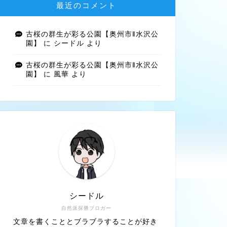
最近のコメント
古桜の群生が彩る公園【奥州市‖水沢公
園】
に
シードル
より
古桜の群生が彩る公園【奥州市‖水沢公
園】
に
風華
より
シードル
自然派探勝ブロガー
文章を書くこととブラブラすることが好き