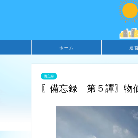
ホーム
運
備忘録
〖備忘録 第５譚〗物