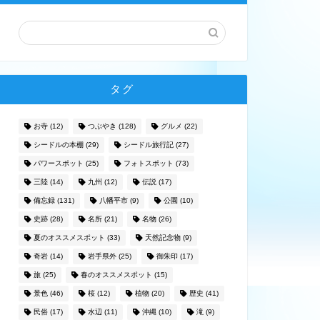
タグ
お寺
(12)
つぶやき
(128)
グルメ
(22)
シードルの本棚
(29)
シードル旅行記
(27)
パワースポット
(25)
フォトスポット
(73)
三陸
(14)
九州
(12)
伝説
(17)
備忘録
(131)
八幡平市
(9)
公園
(10)
史跡
(28)
名所
(21)
名物
(26)
夏のオススメスポット
(33)
天然記念物
(9)
奇岩
(14)
岩手県外
(25)
御朱印
(17)
旅
(25)
春のオススメスポット
(15)
景色
(46)
桜
(12)
植物
(20)
歴史
(41)
民俗
(17)
水辺
(11)
沖縄
(10)
滝
(9)