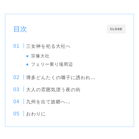
目次
CLOSE
三女神を祀る大社へ
宗像大社
フェリー乗り場周辺
博多どんたくの囃子に誘われ…
大人の雰囲気漂う夜の街
九州を出て故郷へ…
おわりに