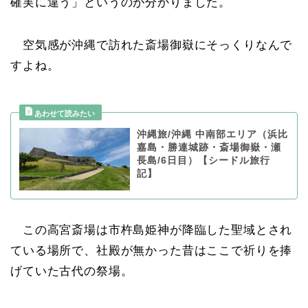
確実に違う」というのが分かりました。
空気感が沖縄で訪れた斎場御嶽にそっくりなんで
すよね。
沖縄旅/沖縄 中南部エリア（浜比
嘉島・勝連城跡・斎場御嶽・瀬
長島/6日目）【シードル旅行
記】
この高宮斎場は市杵島姫神が降臨した聖域とされ
ている場所で、社殿が無かった昔はここで祈りを捧
げていた古代の祭場。