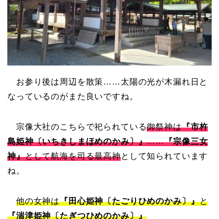
お参り後は周辺を散策……太陽の光が木漏れ日と
なっているのがまた良いですね。
宗像大社のこちらで祀られている
御祭神は
『市杵
島姫神〔いちきしまほめのかみ〕』
……
『宗像三女
神』
として航海を司る最高神
として知られています
ね。
他の女神は
『田心姫神〔たごりひめのかみ〕』
と
『湍津姫神〔たぎつひめのかみ〕』