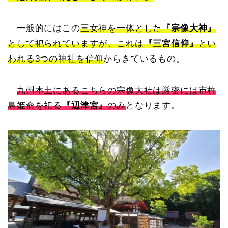
一般的にはこの
三女神を一体とした
『宗像大神』
として祀られていますが、これは
『三宮信仰』
とい
われる3つの神社を信仰
からきているもの。
九州本土にあるこちらの宗像大社は厳密には市杵
島姫命を祀る
『辺津宮』
のみ
となります。