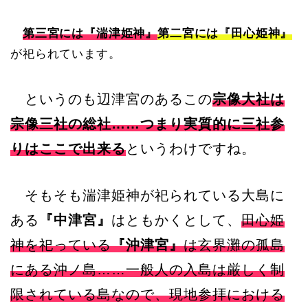
第三宮には『湍津姫神』
第二宮には『田心姫神』
が祀られています。
というのも辺津宮のあるこの
宗像大社は
宗像三社の総社……つまり実質的に三社参
りはここで出来る
というわけですね。
そもそも湍津姫神が祀られている大島に
ある
『中津宮』
はともかくとして、
田心姫
神を祀っている
『沖津宮』
は玄界灘の孤島
にある沖ノ島……一般人の入島は厳しく制
限されている島なので、現地参拝における