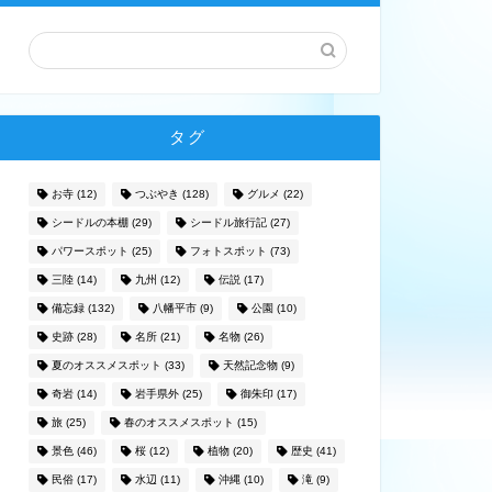
タグ
お寺
(12)
つぶやき
(128)
グルメ
(22)
シードルの本棚
(29)
シードル旅行記
(27)
パワースポット
(25)
フォトスポット
(73)
三陸
(14)
九州
(12)
伝説
(17)
備忘録
(132)
八幡平市
(9)
公園
(10)
史跡
(28)
名所
(21)
名物
(26)
夏のオススメスポット
(33)
天然記念物
(9)
奇岩
(14)
岩手県外
(25)
御朱印
(17)
旅
(25)
春のオススメスポット
(15)
景色
(46)
桜
(12)
植物
(20)
歴史
(41)
民俗
(17)
水辺
(11)
沖縄
(10)
滝
(9)