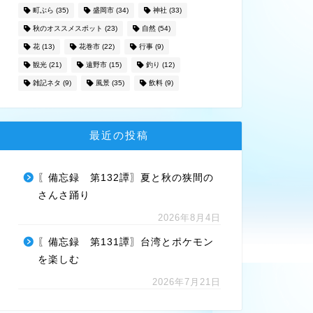
町ぶら
(35)
盛岡市
(34)
神社
(33)
秋のオススメスポット
(23)
自然
(54)
花
(13)
花巻市
(22)
行事
(9)
観光
(21)
遠野市
(15)
釣り
(12)
雑記ネタ
(9)
風景
(35)
飲料
(9)
最近の投稿
〖備忘録 第132譚〗夏と秋の狭間の
さんさ踊り
2026年8月4日
〖備忘録 第131譚〗台湾とポケモン
を楽しむ
2026年7月21日