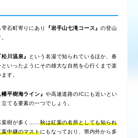
雫石町寄りにあり
『岩手山七滝コース』
の登山
す。
『松川温泉』
という名湯で知られているほか、春
ーといったようにその雄大な自然を心行くまで楽
います。
八幡平樹海ライン』
や高速道路のICにも近いとい
き立てる要素の一つでしょう。
葉樹が多く……
秋は紅葉の名所としても知られ
紅葉中継のマスト
にもなっており、県内外から多