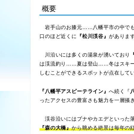
概要
岩手山のお膝元……八幡平市の中でも
口のほど近くに
『松川渓谷』
がありま
川沿いには多くの湯泉が湧いており
は渓流釣り……夏は登山……冬はスキ
しむことができるスポットが点在して
『八幡平アスピーテライン』
へ続く『
ったアクセスの豊富さも魅力を一層掻
渓谷沿いにはブナやカエデといった落
『森の大橋』
から眺める絶景は毎年の