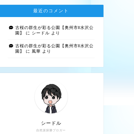
最近のコメント
古桜の群生が彩る公園【奥州市‖水沢公
園】
に
シードル
より
古桜の群生が彩る公園【奥州市‖水沢公
園】
に
風華
より
シードル
自然派探勝ブロガー