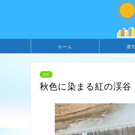
ホーム
運
自然
秋色に染まる紅の渓谷