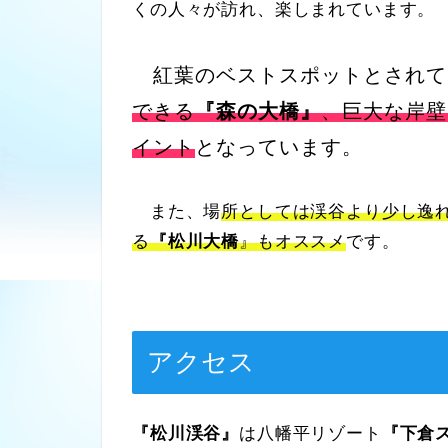
くの人々が訪れ、楽しまれています。
紅葉のベストスポットとされて
できる
『森の大橋』
、巨大な岸壁
イント
となっています。
また、場
所としては渓谷より少し逸
る
『松川大橋
』もオススメ
です。
アクセス
『松川渓谷』
は八幡平リゾート
『下倉