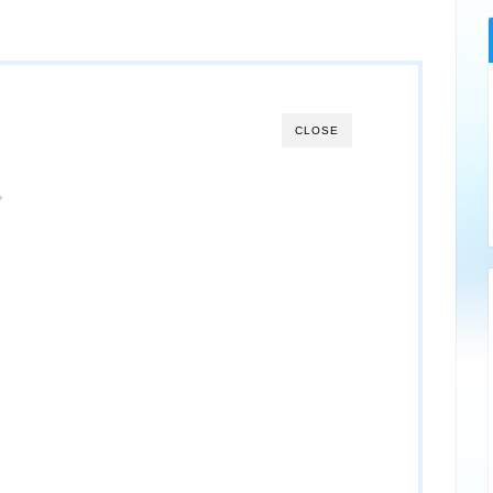
CLOSE
プ