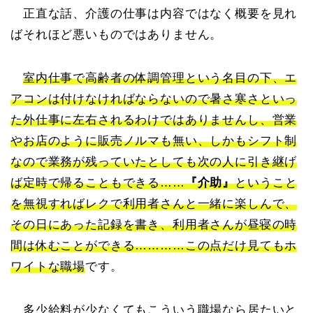
正直な話、介護の仕事は内容ではなく概要を見れ
ばそれほど悪いものではありません。
室内仕事で高齢者の体調管理という名目の下、エ
アコンは付けなければならないので暑さ寒さといっ
た外仕事に左右されるわけではありませんし、営業
やお店のように販売ノルマも無い、しかもシフト制
なので業務が残っていたとしても次の人に引き継げ
ば定時で帰ることもできる……
『介助』
ということ
を無視すればレクで利用者さんと一緒に楽しんで、
その日にあった記録を書き、利用者さんが昼寝の時
間は休むことができる…………この点だけ見てもホ
ワイトな職場
です。
多少給料が少なくてもこういう職場なら居たいと