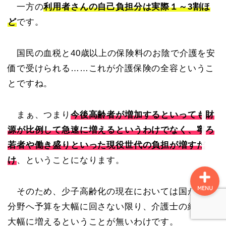
一方の
利用者さんの自己負担分は実際１～3割ほ
ど
です。
名所
国民の血税と40歳以上の保険料のお陰で介護を安
史跡
価で受けられる……これが介護保険の全容というこ
とですね。
町ぶら
まぁ、つまり
今後高齢者が増加するといっても財
自然
源が比例して急速に増えるというわけでなく、寧ろ
若者や働き盛りといった現役世代の負担が増すだ
け
、ということになります。
MENU
そのため、少子高齢化の現在においては国が介護
分野へ予算を大幅に回さない限り、介護士の給料が
大幅に増えるということが無いわけです。