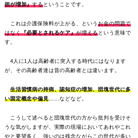
担が増加』
する
ということです。
これは介護保険料が上がる、という
お金の問題で
はなく
『必要とされるケア』
が増える
という意味で
す。
4人に1人は高齢者に突入する時代にはなります
が、その高齢者達は昔の高齢者とは違います。
生活習慣病の持病、認知症の増加、団塊世代に多
い固定概念や偏見
……などなど。
こうして述べると団塊世代の方から批判を受けそ
うな気がしますが、実際の現場においてあれやこれ
やと要望多く、強いのは残念ながらこの世代が多い