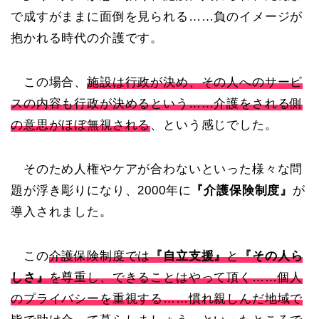
で成すがままに面倒を見られる……負のイメージが
抱かれる時代の介護です。
この場合、
施設は行政が決め、その人へのサービ
スの内容も行政が決めるという……介護をされる側
の意思がほぼ無視される
、という感じでした。
そのため人権やケアが合わないといった様々な問
題が浮き彫りになり、2000年に
『介護保険制度』
が
導入されました。
この
介護保険制度では
『自立支援』
と
『その人ら
しさ』
を尊重し、できることはやって頂く……個人
のプライバシーを重視する……慣れ親しんだ地域で