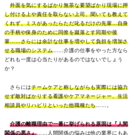
外面を気にするばかり無茶な要望ばかり現場に押
し付ける上や責任を取らない上司、聞いても教えて
くれず、ミスがあったらただ叱るだけの先輩…自身
の手柄や保身のために同僚を蹴落とす同期や後
輩……さらには余計な仕事を増やして負担を増加さ
せる職場のシステム
……介護の仕事をやった方なら
どれも一度は心当たりがあるのではないでしょう
か？
さらには
チームケアと称しながらも実際には協力
せず敵対ばかりする看護やケアマネージャー、生活
相談員やリハビリといった他職種たち
……。
介護の離職理由で一番に挙げられる原因は『人間
関係の悪さ』
……人間関係の悩みは他の業界にもあ