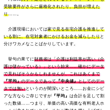
受験要件がさらに厳格化されたり、負担が増えた
り
……。
介護現場においては
家で見る在宅介護を推進して
いる割に、在宅対象者にかけるお金を減らしたり
と
分けワカメなことばかりしています。
挙句の果てに
財務省は「介護は利益率が高い（介
護は儲かっている）」という始末……確かにデータ
で見ればそうかもしれませんが、これはあくまで
『平均』
のデータであって
『中央値』
としてのデー
タでは無い
というのが闇深いところ……お金にシビ
アな方ならご存じですが
『平均』
は合計を足して割
った数値……つまり、単価の高い高価な有料老人ホ