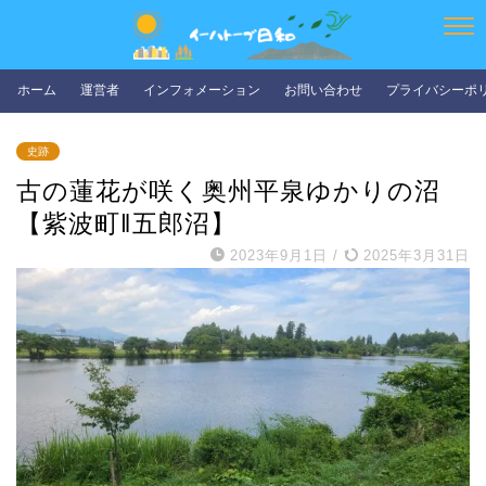
ホーム
運営者
インフォメーション
お問い合わせ
プライバシーポ
史跡
古の蓮花が咲く奥州平泉ゆかりの沼
【紫波町‖五郎沼】
2023年9月1日
/
2025年3月31日