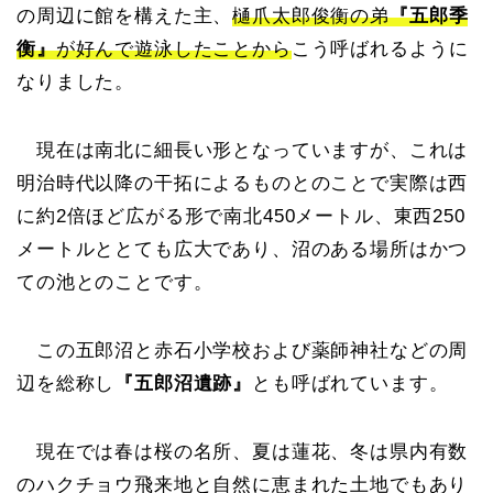
の周辺に館を構えた主、
樋爪太郎俊衡の弟
『五郎季
衡』
が好んで遊泳したことから
こう呼ばれるように
なりました。
現在は南北に細長い形となっていますが、これは
明治時代以降の干拓によるものとのことで実際は西
に約2倍ほど広がる形で南北450メートル、東西250
メートルととても広大であり、沼のある場所はかつ
ての池とのことです。
この五郎沼と赤石小学校および薬師神社などの周
辺を総称し
『五郎沼遺跡』
とも呼ばれています。
現在では春は桜の名所、夏は蓮花、冬は県内有数
のハクチョウ飛来地と自然に恵まれた土地でもあり