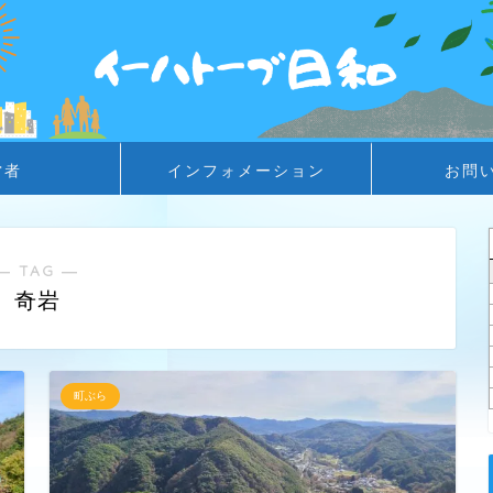
営者
インフォメーション
お問
― TAG ―
奇岩
町ぶら