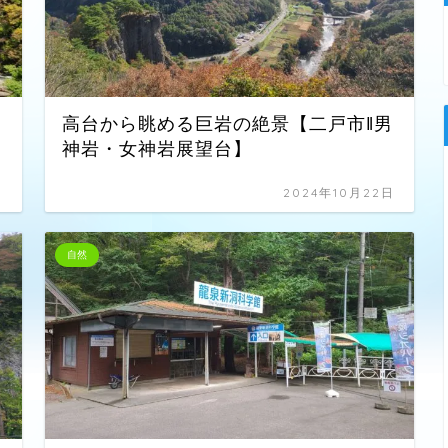
高台から眺める巨岩の絶景【二戸市‖男
神岩・女神岩展望台】
日
2024年10月22日
自然