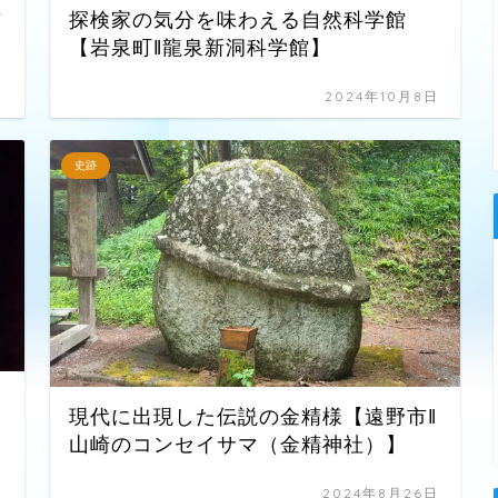
玄
探検家の気分を味わえる自然科学館
【岩泉町‖龍泉新洞科学館】
日
2024年10月8日
史跡
現代に出現した伝説の金精様【遠野市‖
山崎のコンセイサマ（金精神社）】
日
2024年8月26日