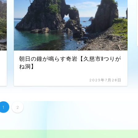
神
朝日の鐘が鳴らす奇岩【久慈市‖つりが
ね洞】
日
2023年7月28日
1
2