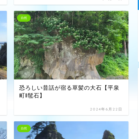
自然
恐ろしい昔話が宿る草髪の大石【平泉
町‖髢石】
日
2024年6月22日
自然