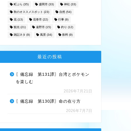
町ぶら
(35)
盛岡市
(33)
神社
(33)
秋のオススメスポット
(23)
自然
(54)
花
(13)
花巻市
(22)
行事
(9)
観光
(21)
遠野市
(15)
釣り
(12)
雑記ネタ
(9)
風景
(34)
飲料
(9)
最近の投稿
〖備忘録 第131譚〗台湾とポケモン
を楽しむ
2026年7月21日
〖備忘録 第130譚〗命の在り方
2026年7月7日