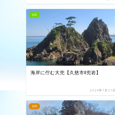
自然
海岸に佇む大兜【久慈市‖兜岩】
2024年7月27
史跡