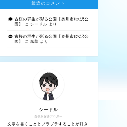
最近のコメント
古桜の群生が彩る公園【奥州市‖水沢公
園】
に
シードル
より
古桜の群生が彩る公園【奥州市‖水沢公
園】
に
風華
より
シードル
自然派探勝ブロガー
文章を書くこととブラブラすることが好き