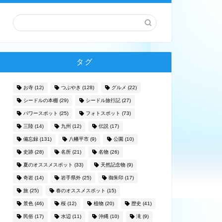
タグ
お寺
(12)
つぶやき
(128)
グルメ
(22)
シードルの本棚
(29)
シードル旅行記
(27)
パワースポット
(25)
フォトスポット
(73)
三陸
(14)
九州
(12)
伝説
(17)
備忘録
(131)
八幡平市
(9)
公園
(10)
史跡
(28)
名所
(21)
名物
(26)
夏のオススメスポット
(33)
天然記念物
(9)
奇岩
(14)
岩手県外
(25)
御朱印
(17)
旅
(25)
春のオススメスポット
(15)
景色
(46)
桜
(12)
植物
(20)
歴史
(41)
民俗
(17)
水辺
(11)
沖縄
(10)
滝
(9)