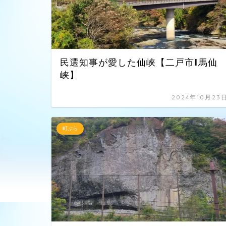
民選知事が愛した仙峡【二戸市‖馬仙
峡】
2024年10月23
町ぶら