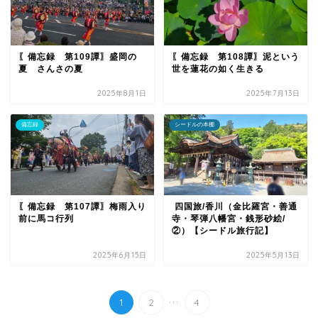
〖備忘録 第109譚〗盛岡の
〖備忘録 第108譚〗泥という
夏 さんさの夏
世を蓮花の如く生きる
2025年8月1日
2025年7月13日
備忘録
シードルの本棚
〖備忘録 第107譚〗梅雨入り
四国旅/香川（金比羅宮・善通
前に馬コ行列
寺・琴弾八幡宮・銭形砂絵/
②）【シードル旅行記】
2025年6月15日
2025年5月13日
...
1
2
4