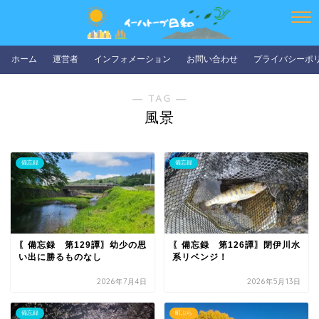
ホーム
運営者
インフォメーション
お問い合わせ
プライバシーポ
― TAG ―
風景
備忘録
備忘録
〖備忘録 第129譚〗幼少の思
〖備忘録 第126譚〗閉伊川水
い出に勝るものなし
系リベンジ！
2026年7月4日
2026年5月13日
備忘録
町ぶら