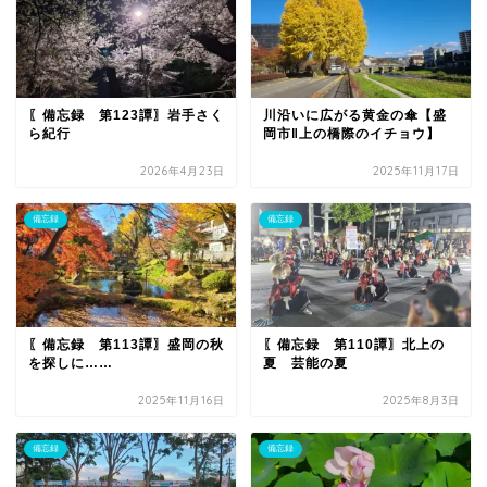
〖備忘録 第123譚〗岩手さく
川沿いに広がる黄金の傘【盛
ら紀行
岡市‖上の橋際のイチョウ】
2026年4月23日
2025年11月17日
備忘録
備忘録
〖備忘録 第113譚〗盛岡の秋
〖備忘録 第110譚〗北上の
を探しに……
夏 芸能の夏
2025年11月16日
2025年8月3日
備忘録
備忘録