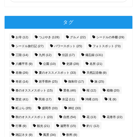
タグ
お寺
(12)
つぶやき
(128)
グルメ
(22)
シードルの本棚
(29)
シードル旅行記
(27)
パワースポット
(25)
フォトスポット
(73)
三陸
(14)
九州
(12)
伝説
(17)
備忘録
(131)
八幡平市
(9)
公園
(10)
史跡
(28)
名所
(21)
名物
(26)
夏のオススメスポット
(33)
天然記念物
(9)
奇岩
(14)
岩手県外
(25)
御朱印
(17)
旅
(25)
春のオススメスポット
(15)
景色
(46)
桜
(12)
植物
(20)
歴史
(41)
民俗
(17)
水辺
(11)
沖縄
(10)
滝
(9)
町ぶら
(35)
盛岡市
(33)
神社
(33)
秋のオススメスポット
(23)
自然
(54)
花
(13)
花巻市
(22)
行事
(9)
観光
(21)
遠野市
(15)
釣り
(12)
雑記ネタ
(9)
風景
(34)
飲料
(9)