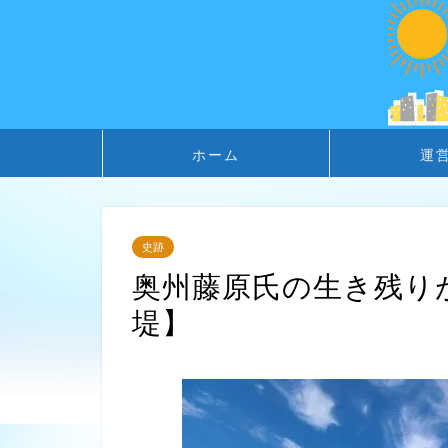
ホーム
運
史跡
奥州藤原氏の生き残り
堤】