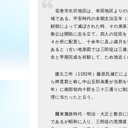
花巻市矢沢地区は、幸田地区よりの
域である。平安時代の末期文治五年（
頼朝によって滅ぼされた時、その弟泉
衡公は開拓に志を立て、四人の従臣を
４か所に配置し、十余年に及ぶ歳月を
あると（古い地形図では三郎堤は三連
全と早期完成を祈願して、ため池近く
建久三年（1192年）藤原氏滅亡に
ら稗貫郡と称し中山五郎為重が当郡を
年）に南部領内十郡を三十三通りに制
理に当たったと云う。
爾来藩政時代・明治・大正と数百に
であるが昭和に入り、三郎堤の荒廃甚