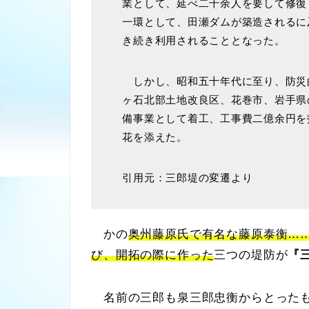
業として、延べ二千余人を要して修復
一環として、田瀬ダムが築造されるに
き続き利用されることとなった。
しかし、昭和五十年代に至り、防災
ヶ石北部土地改良区、花巻市、岩手県
備事業として着工、工事費二億余円を
花を添えた。
引用元：三郎堤の変遷より
かの
奥州藤原氏で有名な藤原泰衡…
び、開拓の際に作った
三つの堤防が
『
名前の三郎も泉三郎忠衡からとった