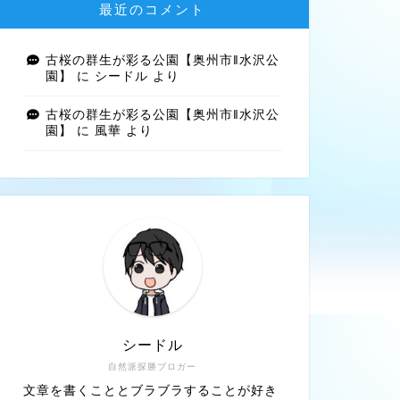
最近のコメント
古桜の群生が彩る公園【奥州市‖水沢公
園】
に
シードル
より
古桜の群生が彩る公園【奥州市‖水沢公
園】
に
風華
より
シードル
自然派探勝ブロガー
文章を書くこととブラブラすることが好き