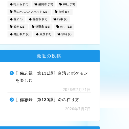
町ぶら
(35)
盛岡市
(33)
神社
(33)
秋のオススメスポット
(23)
自然
(54)
花
(13)
花巻市
(22)
行事
(9)
観光
(21)
遠野市
(15)
釣り
(12)
雑記ネタ
(9)
風景
(34)
飲料
(9)
最近の投稿
〖備忘録 第131譚〗台湾とポケモン
を楽しむ
2026年7月21日
〖備忘録 第130譚〗命の在り方
2026年7月7日