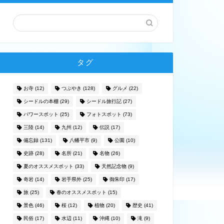
タグ
お寺
(12)
つぶやき
(128)
グルメ
(22)
シードルの本棚
(29)
シードル旅行記
(27)
パワースポット
(25)
フォトスポット
(73)
三陸
(14)
九州
(12)
伝説
(17)
備忘録
(131)
八幡平市
(9)
公園
(10)
史跡
(28)
名所
(21)
名物
(26)
夏のオススメスポット
(33)
天然記念物
(9)
奇岩
(14)
岩手県外
(25)
御朱印
(17)
旅
(25)
春のオススメスポット
(15)
景色
(46)
桜
(12)
植物
(20)
歴史
(41)
民俗
(17)
水辺
(11)
沖縄
(10)
滝
(9)