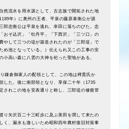
自然流水を用水源として、古志族で開拓された地
1189年）に奥州の王者、平泉の藤原泰衡公が源
三郎忠衡公は平泉を逃れ、幸田に落ちのびた。忠
「おそ込沢」「牡丹平」「下西沢」「三ツ口」の
費やして三つの堤が築造されたのが「三郎堤」で
ため池となっている。）伝えられ又この工事の安
の小高い森に八雲の大神を祀った聖地がある。
より鎌倉御家人の配領として、この地は稗貫氏か
領した。後に南部領となり、享保二十年（1735
定されこの地を安表通りと称し、三郎堤の修復管
渡り矢沢百二十三町歩に及ぶ美田を潤して来たの
しく、漏水も激しいため昭和四年農村復旧対策事